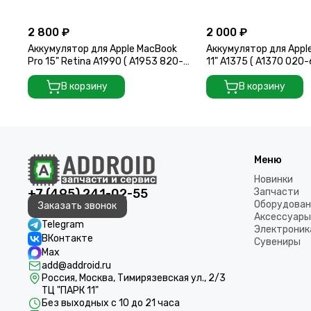
2 800 ₽
2 000 ₽
Аккумулятор для Apple MacBook
Аккумулятор для Apple
Pro 15" Retina A1990 ( A1953 820-
11" A1375 ( A1370 020
01095 ) Mid 2018
020-6921-B ) Late 20
В корзину
В корзину
Меню
Новинки
+7 (495) 241-02-55
Запчасти
Оборудован
Заказать звонок
Аксессуары
Telegram
Электроник
ВКонтакте
Сувениры
Max
add@addroid.ru
Россия, Москва, Тимирязевская ул., 2/3
ТЦ "ПАРК 11"
Без выходных с 10 до 21 часа