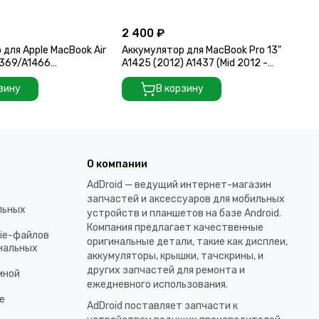
2 400 ₽
для Apple MacBook Air
Аккумулятор для MacBook Pro 13"
A1369/A1466
A1425 (2012) A1437 (Mid 2012 -
/A1405)
Early 2013) 6600 mAh 11.2V
зину
В корзину
О компании
AdDroid — ведущий интернет-магазин
запчастей и аксессуаров для мобильных
льных
устройств и планшетов на базе Android.
Компания предлагает качественные
kie-файлов
оригинальные детали, такие как дисплеи,
ональных
аккумуляторы, крышки, тачскрины, и
других запчастей для ремонта и
мной
ежедневного использования.​
е
AdDroid поставляет запчасти к