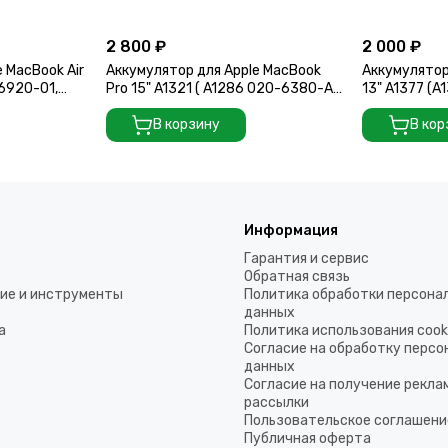
2 800 ₽
2 000 ₽
 MacBook Air
Аккумулятор для Apple MacBook
Аккумулятор 
-6920-01,
Pro 15" A1321 ( A1286 020-6380-A,
13" A1377 (
10
020-6766-B, 661-5211 661-5476 )
A1496/A1377
Mid
В корзину
В кор
Информация
Гарантия и сервис
Обратная связь
ие и инструменты
Политика обработки персона
данных
а
Политика использования coo
Согласие на обработку перс
данных
Согласие на получение рекла
рассылки
Пользовательское соглашени
Публичная оферта