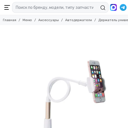
Аксессуары
Главная
Меню
Аксессуары
Автодержатели
Держатель универ
Смотреть все товары
Чехлы
Стилусы
Внешние аккумуляторы
Зарядные устройства
Защитные пленки
Защитные стекла для смартфонов
Защитные стекла для камер
Кабели и переходники
Средства защиты