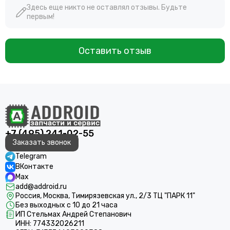
Здесь еще никто не оставлял отзывы. Будьте
первым!
Оставить отзыв
+7 (495) 241-02-55
Заказать звонок
Telegram
ВКонтакте
Max
add@addroid.ru
Россия, Москва, Тимирязевская ул., 2/3 ТЦ "ПАРК 11"
Без выходных с 10 до 21 часа
ИП Стельмах Андрей Степанович
ИНН: 774332026211