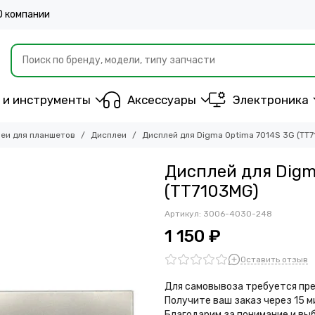
О компании
 и инструменты
Аксессуары
Электроника
еи для планшетов
Дисплеи
Дисплей для Digma Optima 7014S 3G (TT
Дисплей для Digm
(TT7103MG)
Артикул:
3006-4030-248
1 150 ₽
Оставить отзыв
Для самовывоза требуется пре
Получите ваш заказ через 15 
Благодарим за понимание и вы