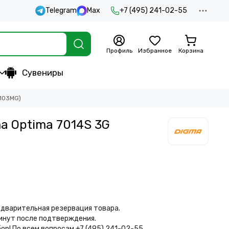
Telegram
Max
+7 (495) 241-02-55
Профиль
Избранное
Корзина
Сувениры
7103MG)
a Optima 7014S 3G
дварительная резервация товара.
минут после подтверждения.
бор!
По всем вопросам +7 (495) 241-02-55