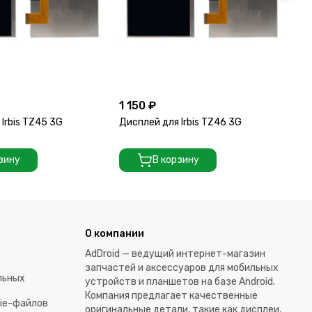
1 150 ₽
1 
Irbis TZ45 3G
Дисплей для Irbis TZ46 3G
Ди
зину
В корзину
О компании
AdDroid — ведущий интернет-магазин
запчастей и аксессуаров для мобильных
льных
устройств и планшетов на базе Android.
Компания предлагает качественные
kie-файлов
оригинальные детали, такие как дисплеи,