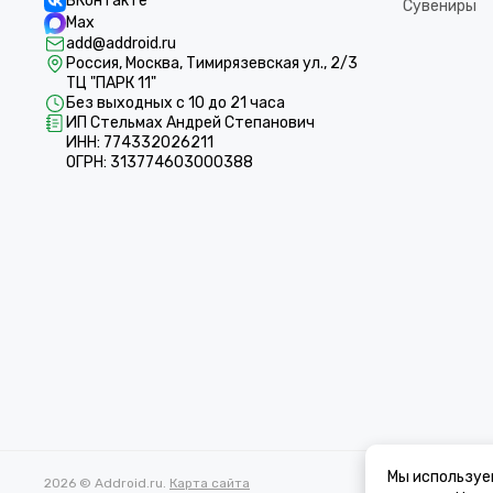
ВКонтакте
Сувениры
Max
add@addroid.ru
Россия, Москва, Тимирязевская ул., 2/3
ТЦ "ПАРК 11"
Без выходных с 10 до 21 часа
ИП Стельмах Андрей Степанович
ИНН: 774332026211
ОГРН: 313774603000388
Мы используе
2026 © Addroid.ru.
Карта сайта