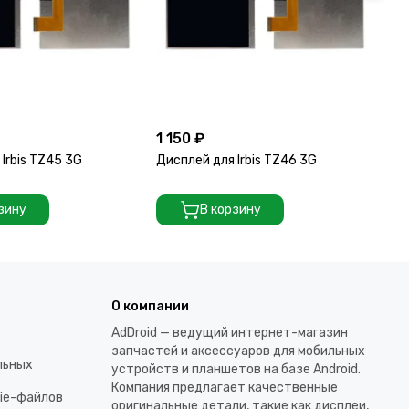
1 150 ₽
1 
Irbis TZ45 3G
Дисплей для Irbis TZ46 3G
Ди
зину
В корзину
О компании
AdDroid — ведущий интернет-магазин
запчастей и аксессуаров для мобильных
льных
устройств и планшетов на базе Android.
Компания предлагает качественные
kie-файлов
оригинальные детали, такие как дисплеи,