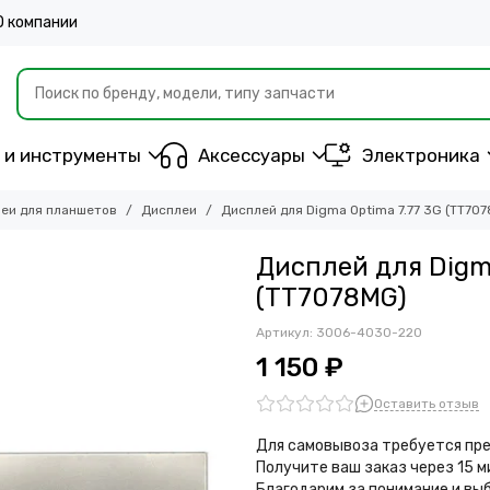
О компании
 и инструменты
Аксессуары
Электроника
еи для планшетов
Дисплеи
Дисплей для Digma Optima 7.77 3G (TT70
Дисплей для Digma
(TT7078MG)
Артикул:
3006-4030-220
1 150 ₽
Оставить отзыв
Для самовывоза требуется пре
Получите ваш заказ через 15 
Благодарим за понимание и вы