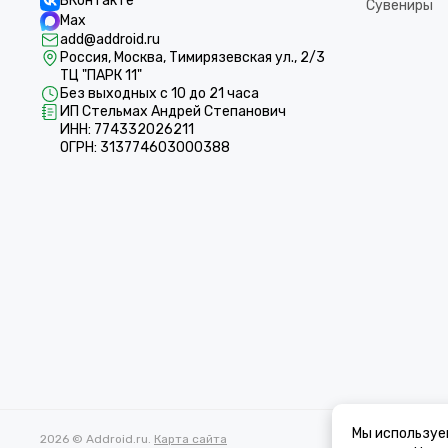
ВКонтакте
Сувениры
Max
add@addroid.ru
Россия, Москва, Тимирязевская ул., 2/3
ТЦ "ПАРК 11"
Без выходных с 10 до 21 часа
ИП Стельмах Андрей Степанович
ИНН: 774332026211
ОГРН: 313774603000388
Мы используе
2026 © Addroid.ru.
Карта сайта