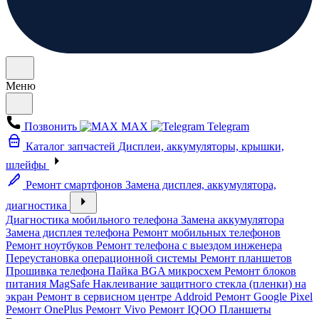
Меню
Позвонить
MAX
Telegram
Каталог запчастей
Дисплеи, аккумуляторы, крышки,
шлейфы
Ремонт смартфонов
Замена дисплея, аккумулятора,
диагностика
Диагностика мобильного телефона
Замена аккумулятора
Замена дисплея телефона
Ремонт мобильных телефонов
Ремонт ноутбуков
Ремонт телефона с выездом инженера
Переустановка операционной системы
Ремонт планшетов
Прошивка телефона
Пайка BGA микросхем
Ремонт блоков
питания MagSafe
Наклеивание защитного стекла (пленки) на
экран
Ремонт в сервисном центре Addroid
Ремонт Google Pixel
Ремонт OnePlus
Ремонт Vivo
Ремонт IQOO
Планшеты