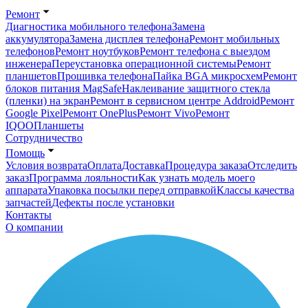
Ремонт
Диагностика мобильного телефона
Замена
аккумулятора
Замена дисплея телефона
Ремонт мобильных
телефонов
Ремонт ноутбуков
Ремонт телефона с выездом
инженера
Переустановка операционной системы
Ремонт
планшетов
Прошивка телефона
Пайка BGA микросхем
Ремонт
блоков питания MagSafe
Наклеивание защитного стекла
(пленки) на экран
Ремонт в сервисном центре Addroid
Ремонт
Google Pixel
Ремонт OnePlus
Ремонт Vivo
Ремонт
IQOO
Планшеты
Сотрудничество
Помощь
Условия возврата
Оплата
Доставка
Процедура заказа
Отследить
заказ
Программа лояльности
Как узнать модель моего
аппарата
Упаковка посылки перед отправкой
Классы качества
запчастей
Дефекты после установки
Контакты
О компании