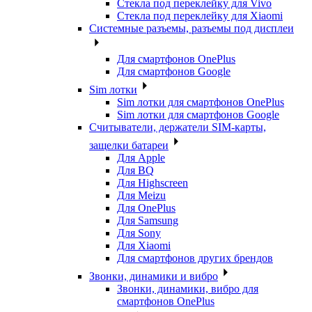
Стекла под переклейку для Vivo
Стекла под переклейку для Xiaomi
Системные разъемы, разъемы под дисплеи
Для смартфонов OnePlus
Для смартфонов Google
Sim лотки
Sim лотки для смартфонов OnePlus
Sim лотки для смартфонов Google
Считыватели, держатели SIM-карты,
защелки батареи
Для Apple
Для BQ
Для Highscreen
Для Meizu
Для OnePlus
Для Samsung
Для Sony
Для Xiaomi
Для смартфонов других брендов
Звонки, динамики и вибро
Звонки, динамики, вибро для
смартфонов OnePlus