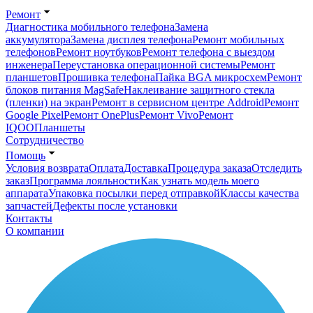
Ремонт
Диагностика мобильного телефона
Замена
аккумулятора
Замена дисплея телефона
Ремонт мобильных
телефонов
Ремонт ноутбуков
Ремонт телефона с выездом
инженера
Переустановка операционной системы
Ремонт
планшетов
Прошивка телефона
Пайка BGA микросхем
Ремонт
блоков питания MagSafe
Наклеивание защитного стекла
(пленки) на экран
Ремонт в сервисном центре Addroid
Ремонт
Google Pixel
Ремонт OnePlus
Ремонт Vivo
Ремонт
IQOO
Планшеты
Сотрудничество
Помощь
Условия возврата
Оплата
Доставка
Процедура заказа
Отследить
заказ
Программа лояльности
Как узнать модель моего
аппарата
Упаковка посылки перед отправкой
Классы качества
запчастей
Дефекты после установки
Контакты
О компании