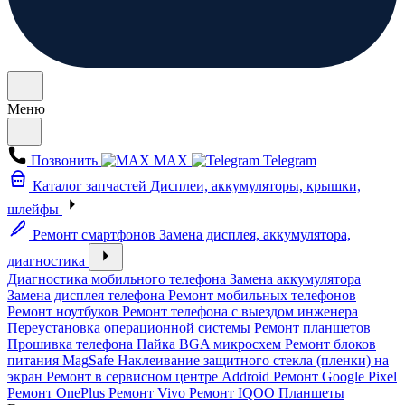
Меню
Позвонить
MAX
Telegram
Каталог запчастей
Дисплеи, аккумуляторы, крышки,
шлейфы
Ремонт смартфонов
Замена дисплея, аккумулятора,
диагностика
Диагностика мобильного телефона
Замена аккумулятора
Замена дисплея телефона
Ремонт мобильных телефонов
Ремонт ноутбуков
Ремонт телефона с выездом инженера
Переустановка операционной системы
Ремонт планшетов
Прошивка телефона
Пайка BGA микросхем
Ремонт блоков
питания MagSafe
Наклеивание защитного стекла (пленки) на
экран
Ремонт в сервисном центре Addroid
Ремонт Google Pixel
Ремонт OnePlus
Ремонт Vivo
Ремонт IQOO
Планшеты