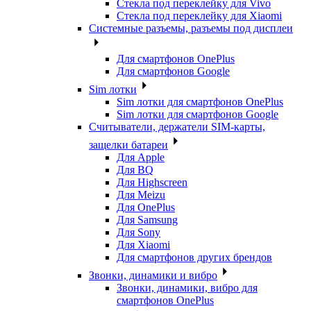
Стекла под переклейку для Vivo
Стекла под переклейку для Xiaomi
Системные разъемы, разъемы под дисплеи
Для смартфонов OnePlus
Для смартфонов Google
Sim лотки
Sim лотки для смартфонов OnePlus
Sim лотки для смартфонов Google
Считыватели, держатели SIM-карты,
защелки батареи
Для Apple
Для BQ
Для Highscreen
Для Meizu
Для OnePlus
Для Samsung
Для Sony
Для Xiaomi
Для смартфонов других брендов
Звонки, динамики и вибро
Звонки, динамики, вибро для
смартфонов OnePlus