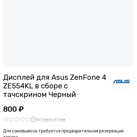
Дисплей для смартфонов Meizu
Считыватели, держатели SIM-карты, защелки батареи
Дисплей для смартфонов Samsung
Звонки, динамики и вибро
Дисплей для смартфонов ZTE
Шлейфы
Антенны
Проклейки дисплейного модуля
Дисплей для Asus ZenFone 4
ZE554KL в сборе с
тачскрином Черный
800 ₽
Оставить отзыв
Для самовывоза требуется предварительная резервация