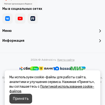
Мы в социальных сетях
Меню
Информация
2026 © Addroid.ru.
Карта сайта
Мы используем cookie-файлы для работы сайта,
Вся представленная на сайте информация, касающаяся характеристик,
аналитики и улучшения сервиса. Нажимая «Принять»,
стоимости товаров и услуг, носит информационный характер и ни при
каких условиях не является публичной офертой, определяемой
вы соглашаетесь с
Политикой использования cookie-
положениями Статьи 437(2) Гражданского кодекса РФ.
файлов
.
Принять