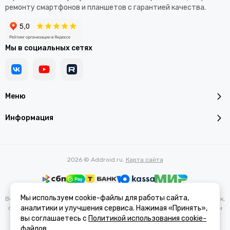
ремонту смартфонов и планшетов с гарантией качества.
Мы в социальных сетях
Меню
Информация
2026 © Addroid.ru.
Карта сайта
Мы используем cookie-файлы для работы сайта,
Вся представленная на сайте информация, касающаяся характеристик,
аналитики и улучшения сервиса. Нажимая «Принять»,
стоимости товаров и услуг, носит информационный характер и ни при
каких условиях не является публичной офертой, определяемой
вы соглашаетесь с
Политикой использования cookie-
положениями Статьи 437(2) Гражданского кодекса РФ.
файлов
.