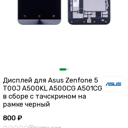
Дисплей для смартфонов Meizu
Считыватели, держатели SIM-карты, защелки батареи
Дисплей для смартфонов Samsung
Звонки, динамики и вибро
Дисплей для смартфонов ZTE
Шлейфы
Антенны
Проклейки дисплейного модуля
Дисплей для Asus Zenfone 5
T00J A500KL A500CG A501CG
в сборе с тачскрином на
рамке черный
800 ₽
Оставить отзыв