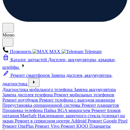
Меню
Позвонить
MAX
Telegram
Каталог запчастей
Дисплеи, аккумуляторы, крышки,
шлейфы
Ремонт смартфонов
Замена дисплея, аккумулятора,
диагностика
Диагностика мобильного телефона
Замена аккумулятора
Замена дисплея телефона
Ремонт мобильных телефонов
Ремонт ноутбуков
Ремонт телефона с выездом инженера
Переустановка операционной системы
Ремонт планшетов
Прошивка телефона
Пайка BGA микросхем
Ремонт блоков
питания MagSafe
Наклеивание защитного стекла (пленки) на
экран
Ремонт в сервисном центре Addroid
Ремонт Google Pixel
Ремонт OnePlus
Ремонт Vivo
Ремонт IQOO
Планшеты