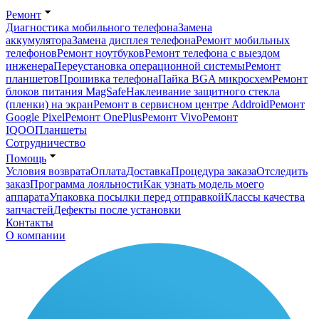
Ремонт
Диагностика мобильного телефона
Замена
аккумулятора
Замена дисплея телефона
Ремонт мобильных
телефонов
Ремонт ноутбуков
Ремонт телефона с выездом
инженера
Переустановка операционной системы
Ремонт
планшетов
Прошивка телефона
Пайка BGA микросхем
Ремонт
блоков питания MagSafe
Наклеивание защитного стекла
(пленки) на экран
Ремонт в сервисном центре Addroid
Ремонт
Google Pixel
Ремонт OnePlus
Ремонт Vivo
Ремонт
IQOO
Планшеты
Сотрудничество
Помощь
Условия возврата
Оплата
Доставка
Процедура заказа
Отследить
заказ
Программа лояльности
Как узнать модель моего
аппарата
Упаковка посылки перед отправкой
Классы качества
запчастей
Дефекты после установки
Контакты
О компании