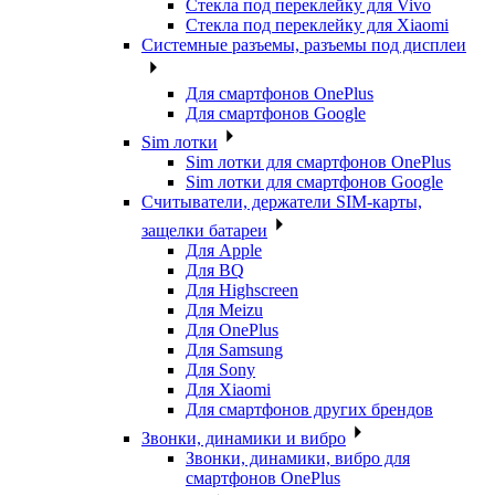
Стекла под переклейку для Vivo
Стекла под переклейку для Xiaomi
Системные разъемы, разъемы под дисплеи
Для смартфонов OnePlus
Для смартфонов Google
Sim лотки
Sim лотки для смартфонов OnePlus
Sim лотки для смартфонов Google
Считыватели, держатели SIM-карты,
защелки батареи
Для Apple
Для BQ
Для Highscreen
Для Meizu
Для OnePlus
Для Samsung
Для Sony
Для Xiaomi
Для смартфонов других брендов
Звонки, динамики и вибро
Звонки, динамики, вибро для
смартфонов OnePlus