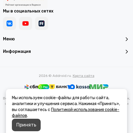
Мы в социальных сетях
Меню
Информация
2026 © Addroid.ru.
Карта сайта
Мы используем cookie-файлы для работы сайта,
Вся представленная на сайте информация, касающаяся характеристик,
аналитики и улучшения сервиса. Нажимая «Принять»,
стоимости товаров и услуг, носит информационный характер и ни при
каких условиях не является публичной офертой, определяемой
вы соглашаетесь с
Политикой использования cookie-
положениями Статьи 437(2) Гражданского кодекса РФ.
файлов
.
Принять