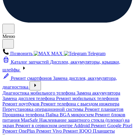
Меню
Позвонить
MAX
Telegram
Каталог запчастей
Дисплеи, аккумуляторы, крышки,
шлейфы
Ремонт смартфонов
Замена дисплея, аккумулятора,
диагностика
Диагностика мобильного телефона
Замена аккумулятора
Замена дисплея телефона
Ремонт мобильных телефонов
Ремонт ноутбуков
Ремонт телефона с выездом инженера
Переустановка операционной системы
Ремонт планшетов
Прошивка телефона
Пайка BGA микросхем
Ремонт блоков
питания MagSafe
Наклеивание защитного стекла (пленки) на
экран
Ремонт в сервисном центре Addroid
Ремонт Google Pixel
Ремонт OnePlus
Ремонт Vivo
Ремонт IQOO
Планшеты