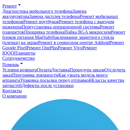
Ремонт
Диагностика мобильного телефона
Замена
аккумулятора
Замена дисплея телефона
Ремонт мобильных
телефонов
Ремонт ноутбуков
Ремонт телефона с выездом
инженера
Переустановка операционной системы
Ремонт
планшетов
Прошивка телефона
Пайка BGA микросхем
Ремонт
блоков питания MagSafe
Наклеивание защитного стекла
(пленки) на экран
Ремонт в сервисном центре Addroid
Ремонт
Google Pixel
Ремонт OnePlus
Ремонт Vivo
Ремонт
IQOO
Планшеты
Сотрудничество
Помощь
Условия возврата
Оплата
Доставка
Процедура заказа
Отследить
заказ
Программа лояльности
Как узнать модель моего
аппарата
Упаковка посылки перед отправкой
Классы качества
запчастей
Дефекты после установки
Контакты
О компании