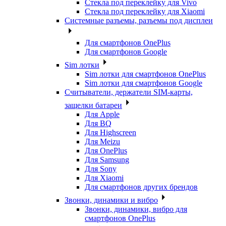
Стекла под переклейку для Vivo
Стекла под переклейку для Xiaomi
Системные разъемы, разъемы под дисплеи
Для смартфонов OnePlus
Для смартфонов Google
Sim лотки
Sim лотки для смартфонов OnePlus
Sim лотки для смартфонов Google
Считыватели, держатели SIM-карты,
защелки батареи
Для Apple
Для BQ
Для Highscreen
Для Meizu
Для OnePlus
Для Samsung
Для Sony
Для Xiaomi
Для смартфонов других брендов
Звонки, динамики и вибро
Звонки, динамики, вибро для
смартфонов OnePlus