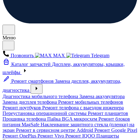
Меню
Позвонить
MAX
Telegram
Каталог запчастей
Дисплеи, аккумуляторы, крышки,
шлейфы
Ремонт смартфонов
Замена дисплея, аккумулятора,
диагностика
Диагностика мобильного телефона
Замена аккумулятора
Замена дисплея телефона
Ремонт мобильных телефонов
Ремонт ноутбуков
Ремонт телефона с выездом инженера
Переустановка операционной системы
Ремонт планшетов
Прошивка телефона
Пайка BGA микросхем
Ремонт блоков
питания MagSafe
Наклеивание защитного стекла (пленки) на
экран
Ремонт в сервисном центре Addroid
Ремонт Google Pixel
Ремонт OnePlus
Ремонт Vivo
Ремонт IQOO
Планшеты