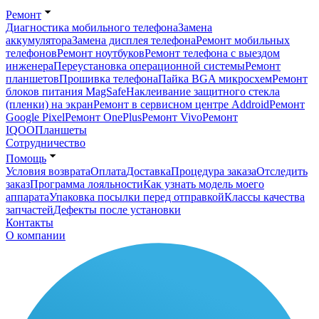
Ремонт
Диагностика мобильного телефона
Замена
аккумулятора
Замена дисплея телефона
Ремонт мобильных
телефонов
Ремонт ноутбуков
Ремонт телефона с выездом
инженера
Переустановка операционной системы
Ремонт
планшетов
Прошивка телефона
Пайка BGA микросхем
Ремонт
блоков питания MagSafe
Наклеивание защитного стекла
(пленки) на экран
Ремонт в сервисном центре Addroid
Ремонт
Google Pixel
Ремонт OnePlus
Ремонт Vivo
Ремонт
IQOO
Планшеты
Сотрудничество
Помощь
Условия возврата
Оплата
Доставка
Процедура заказа
Отследить
заказ
Программа лояльности
Как узнать модель моего
аппарата
Упаковка посылки перед отправкой
Классы качества
запчастей
Дефекты после установки
Контакты
О компании