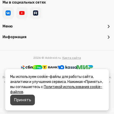
Мы в социальных сетях
Меню
Информация
2026 © Addroid.ru.
Карта сайта
Мы используем cookie-файлы для работы сайта,
Вся представленная на сайте информация, касающаяся характеристик,
аналитики и улучшения сервиса. Нажимая «Принять»,
стоимости товаров и услуг, носит информационный характер и ни при
каких условиях не является публичной офертой, определяемой
вы соглашаетесь с
Политикой использования cookie-
положениями Статьи 437(2) Гражданского кодекса РФ.
файлов
.
Принять