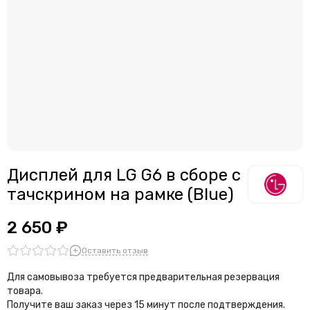
Дисплей для смартфонов Meizu
Считыватели, держатели SIM-карты, защелки батареи
Дисплей для смартфонов Samsung
Звонки, динамики и вибро
Дисплей для смартфонов ZTE
Шлейфы
Антенны
Проклейки дисплейного модуля
Дисплей для LG G6 в сборе с
тачскрином на рамке (Blue)
2 650 ₽
Оставить отзыв
Для самовывоза требуется предварительная резервация
товара.
Получите ваш заказ через 15 минут после подтверждения.