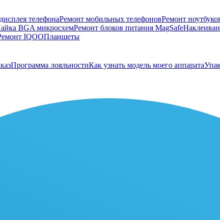
дисплея телефона
Ремонт мобильных телефонов
Ремонт ноутбуко
айка BGA микросхем
Ремонт блоков питания MagSafe
Наклеивани
Ремонт IQOO
Планшеты
каз
Программа лояльности
Как узнать модель моего аппарата
Упак