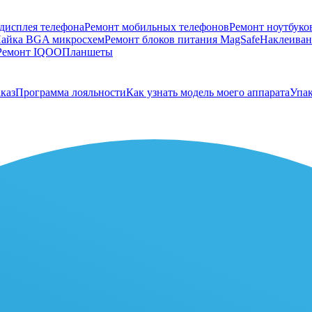
дисплея телефона
Ремонт мобильных телефонов
Ремонт ноутбуко
айка BGA микросхем
Ремонт блоков питания MagSafe
Наклеивани
Ремонт IQOO
Планшеты
каз
Программа лояльности
Как узнать модель моего аппарата
Упак