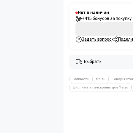
Нет в наличии
+415 бонусов за покупку
Задать вопрос
Подели
Выбрать
Запчасти
Meizu
Товары сто
Дисплеи и тачскрины для Meizu