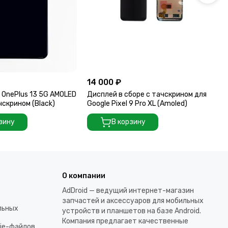
14 000 ₽
13
 OnePlus 13 5G AMOLED
Дисплей в сборе с тачскрином для
Ди
чскрином (Black)
Google Pixel 9 Pro XL (Amoled)
AM
(Bl
зину
В корзину
О компании
AdDroid — ведущий интернет-магазин
запчастей и аксессуаров для мобильных
льных
устройств и планшетов на базе Android.
Компания предлагает качественные
kie-файлов