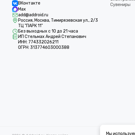
ВКонтакте
Сувениры
Max
add@addroid.ru
Россия, Москва, Тимирязевская ул., 2/3
ТЦ "ПАРК 11"
Без выходных с 10 до 21 часа
ИП Стельмах Андрей Степанович
ИНН: 774332026211
ОГРН: 313774603000388
Мы используе