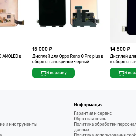
15 000 ₽
14 500 ₽
0 AMOLED в
Дисплей для Oppo Reno 8 Pro plus в
Дисплей для
сборе с тачскрином черный
в сборе с та
В корзину
В кор
Информация
Гарантия и сервис
Обратная связь
ие и инструменты
Политика обработки персона
данных
а
Политика использования coo