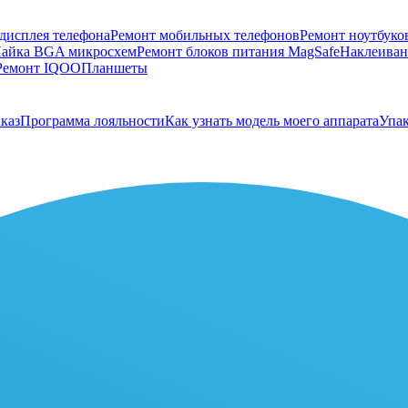
дисплея телефона
Ремонт мобильных телефонов
Ремонт ноутбуко
айка BGA микросхем
Ремонт блоков питания MagSafe
Наклеивани
Ремонт IQOO
Планшеты
каз
Программа лояльности
Как узнать модель моего аппарата
Упак