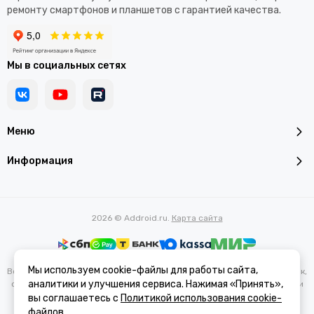
ремонту смартфонов и планшетов с гарантией качества.
Мы в социальных сетях
Меню
Информация
2026 © Addroid.ru.
Карта сайта
Мы используем cookie-файлы для работы сайта,
Вся представленная на сайте информация, касающаяся характеристик,
аналитики и улучшения сервиса. Нажимая «Принять»,
стоимости товаров и услуг, носит информационный характер и ни при
каких условиях не является публичной офертой, определяемой
вы соглашаетесь с
Политикой использования cookie-
положениями Статьи 437(2) Гражданского кодекса РФ.
файлов
.