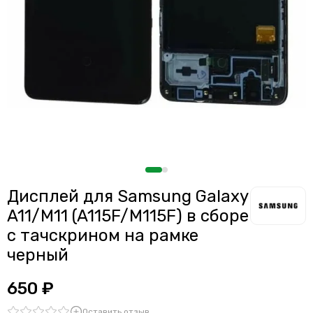
Дисплей для смартфонов Meizu
Считыватели, держатели SIM-карты, защелки батареи
Дисплей для смартфонов Samsung
Звонки, динамики и вибро
Дисплей для смартфонов ZTE
Шлейфы
Антенны
Проклейки дисплейного модуля
Дисплей для Samsung Galaxy
A11/M11 (A115F/M115F) в сборе
с тачскрином на рамке
черный
650 ₽
Оставить отзыв