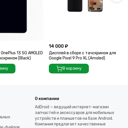
14 000 ₽
13
 OnePlus 13 5G AMOLED
Дисплей в сборе с тачскрином для
Ди
чскрином (Black)
Google Pixel 9 Pro XL (Amoled)
AM
(Bl
зину
В корзину
О компании
AdDroid — ведущий интернет-магазин
запчастей и аксессуаров для мобильных
льных
устройств и планшетов на базе Android.
Компания предлагает качественные
kie-файлов