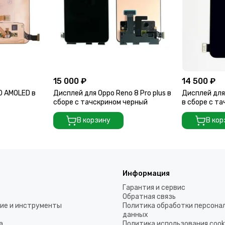
15 000 ₽
14 500 ₽
0 AMOLED в
Дисплей для Oppo Reno 8 Pro plus в
Дисплей для
сборе с тачскрином черный
в сборе с та
В корзину
В кор
Информация
Гарантия и сервис
Обратная связь
ие и инструменты
Политика обработки персона
данных
а
Политика использования coo