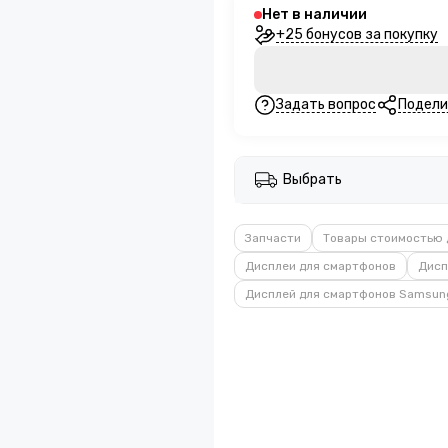
Нет в наличии
+25 бонусов за покупку
Задать вопрос
Подели
Выбрать
Запчасти
Товары стоимостью 
Дисплеи для смартфонов
Дисп
Дисплей для смартфонов Samsun