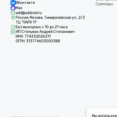
ВКонтакте
Сувениры
Max
add@addroid.ru
Россия, Москва, Тимирязевская ул., 2/3
ТЦ "ПАРК 11"
Без выходных с 10 до 21 часа
ИП Стельмах Андрей Степанович
ИНН: 774332026211
ОГРН: 313774603000388
Мы используе