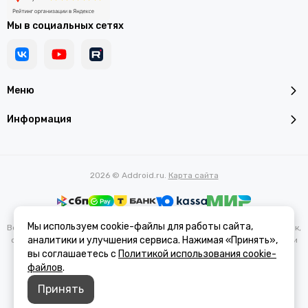
Мы в социальных сетях
Меню
Информация
2026 © Addroid.ru.
Карта сайта
Мы используем cookie-файлы для работы сайта,
Вся представленная на сайте информация, касающаяся характеристик,
аналитики и улучшения сервиса. Нажимая «Принять»,
стоимости товаров и услуг, носит информационный характер и ни при
каких условиях не является публичной офертой, определяемой
вы соглашаетесь с
Политикой использования cookie-
положениями Статьи 437(2) Гражданского кодекса РФ.
файлов
.
Принять