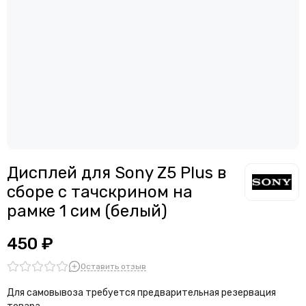
Дисплей для смартфонов Meizu
Считыватели, держатели SIM-карты, защелки батареи
Дисплей для смартфонов Samsung
Звонки, динамики и вибро
Дисплей для смартфонов ZTE
Шлейфы
Антенны
Проклейки дисплейного модуля
Дисплей для Sony Z5 Plus в
сборе с тачскрином на
рамке 1 сим (белый)
450 ₽
Оставить отзыв
Для самовывоза требуется предварительная резервация