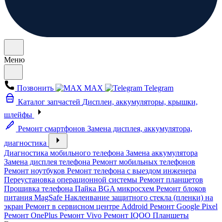
Меню
Позвонить
MAX
Telegram
Каталог запчастей
Дисплеи, аккумуляторы, крышки,
шлейфы
Ремонт смартфонов
Замена дисплея, аккумулятора,
диагностика
Диагностика мобильного телефона
Замена аккумулятора
Замена дисплея телефона
Ремонт мобильных телефонов
Ремонт ноутбуков
Ремонт телефона с выездом инженера
Переустановка операционной системы
Ремонт планшетов
Прошивка телефона
Пайка BGA микросхем
Ремонт блоков
питания MagSafe
Наклеивание защитного стекла (пленки) на
экран
Ремонт в сервисном центре Addroid
Ремонт Google Pixel
Ремонт OnePlus
Ремонт Vivo
Ремонт IQOO
Планшеты