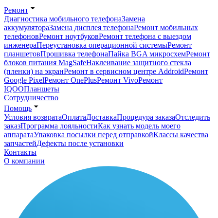
Ремонт
Диагностика мобильного телефона
Замена
аккумулятора
Замена дисплея телефона
Ремонт мобильных
телефонов
Ремонт ноутбуков
Ремонт телефона с выездом
инженера
Переустановка операционной системы
Ремонт
планшетов
Прошивка телефона
Пайка BGA микросхем
Ремонт
блоков питания MagSafe
Наклеивание защитного стекла
(пленки) на экран
Ремонт в сервисном центре Addroid
Ремонт
Google Pixel
Ремонт OnePlus
Ремонт Vivo
Ремонт
IQOO
Планшеты
Сотрудничество
Помощь
Условия возврата
Оплата
Доставка
Процедура заказа
Отследить
заказ
Программа лояльности
Как узнать модель моего
аппарата
Упаковка посылки перед отправкой
Классы качества
запчастей
Дефекты после установки
Контакты
О компании