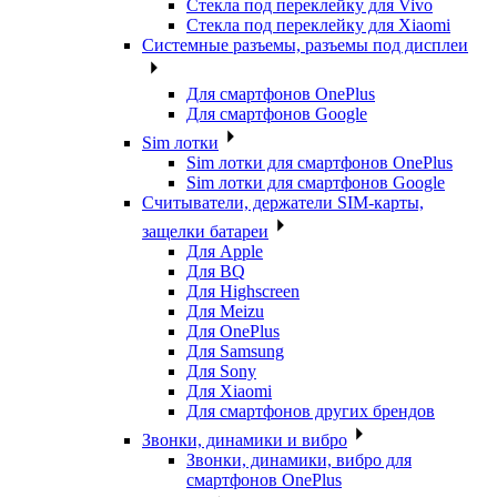
Стекла под переклейку для Vivo
Стекла под переклейку для Xiaomi
Системные разъемы, разъемы под дисплеи
Для смартфонов OnePlus
Для смартфонов Google
Sim лотки
Sim лотки для смартфонов OnePlus
Sim лотки для смартфонов Google
Считыватели, держатели SIM-карты,
защелки батареи
Для Apple
Для BQ
Для Highscreen
Для Meizu
Для OnePlus
Для Samsung
Для Sony
Для Xiaomi
Для смартфонов других брендов
Звонки, динамики и вибро
Звонки, динамики, вибро для
смартфонов OnePlus