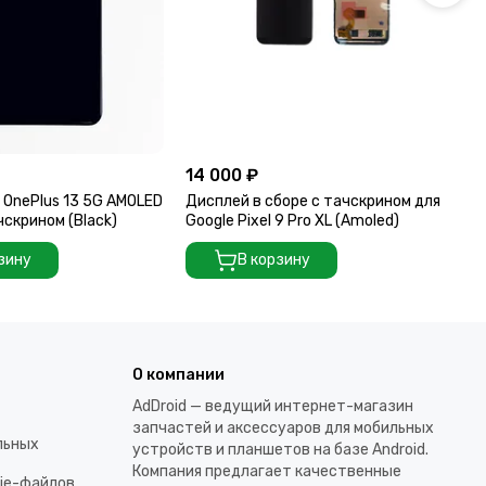
14 000 ₽
13
 OnePlus 13 5G AMOLED
Дисплей в сборе с тачскрином для
Ди
чскрином (Black)
Google Pixel 9 Pro XL (Amoled)
AM
(Bl
зину
В корзину
О компании
AdDroid — ведущий интернет-магазин
запчастей и аксессуаров для мобильных
льных
устройств и планшетов на базе Android.
Компания предлагает качественные
kie-файлов