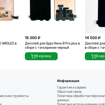
15 000 ₽
14 500 ₽
0 AMOLED в
Дисплей для Oppo Reno 8 Pro plus в
Дисплей для
сборе с тачскрином черный
в сборе с та
В корзину
В кор
Информация
Гарантия и сервис
Обратная связь
ие и инструменты
Политика обработки персона
данных
а
Политика использования coo