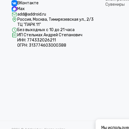
ВКонтакте
Сувениры
Max
add@addroid.ru
Россия, Москва, Тимирязевская ул., 2/3
ТЦ "ПАРК 11"
Без выходных с 10 до 21 часа
ИП Стельмах Андрей Степанович
ИНН: 774332026211
ОГРН: 313774603000388
Мы используе