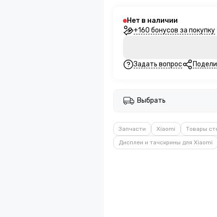
Нет в наличии
+160 бонусов за покупку
Задать вопрос
Подели
Выбрать
Запчасти
Xiaomi
Товары ст
Дисплеи и тачскрины для Xiaomi