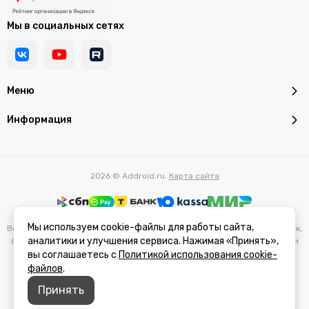
Мы в социальных сетях
Меню
Информация
2026 © Addroid.ru.
Карта сайта
Мы используем cookie-файлы для работы сайта,
Вся представленная на сайте информация, касающаяся характеристик,
аналитики и улучшения сервиса. Нажимая «Принять»,
стоимости товаров и услуг, носит информационный характер и ни при
каких условиях не является публичной офертой, определяемой
вы соглашаетесь с
Политикой использования cookie-
положениями Статьи 437(2) Гражданского кодекса РФ.
файлов
.
Принять