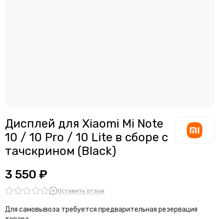
Дисплей для смартфонов Meizu
Считыватели, держатели SIM-карты, защелки батареи
Дисплей для смартфонов Samsung
Звонки, динамики и вибро
Дисплей для смартфонов ZTE
Шлейфы
Антенны
Проклейки дисплейного модуля
Дисплей для Xiaomi Mi Note
10 / 10 Pro / 10 Lite в сборе с
тачскрином (Black)
3 550 ₽
Оставить отзыв
Для самовывоза требуется предварительная резервация