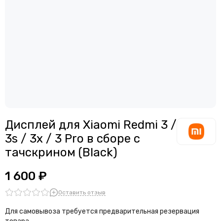
Дисплей для смартфонов Meizu
Считыватели, держатели SIM-карты, защелки батареи
Дисплей для смартфонов Samsung
Звонки, динамики и вибро
Дисплей для смартфонов ZTE
Шлейфы
Антенны
Проклейки дисплейного модуля
Дисплей для Xiaomi Redmi 3 /
3s / 3x / 3 Pro в сборе с
тачскрином (Black)
1 600 ₽
Оставить отзыв
Для самовывоза требуется предварительная резервация