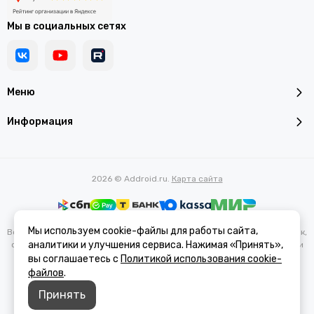
Мы в социальных сетях
Меню
Информация
2026 © Addroid.ru.
Карта сайта
Мы используем cookie-файлы для работы сайта,
Вся представленная на сайте информация, касающаяся характеристик,
аналитики и улучшения сервиса. Нажимая «Принять»,
стоимости товаров и услуг, носит информационный характер и ни при
каких условиях не является публичной офертой, определяемой
вы соглашаетесь с
Политикой использования cookie-
положениями Статьи 437(2) Гражданского кодекса РФ.
файлов
.
Принять