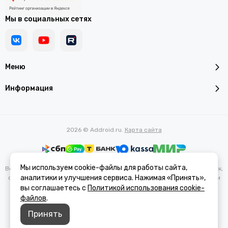
Мы в социальных сетях
Меню
Информация
2026 © Addroid.ru.
Карта сайта
Мы используем cookie-файлы для работы сайта,
Вся представленная на сайте информация, касающаяся характеристик,
аналитики и улучшения сервиса. Нажимая «Принять»,
стоимости товаров и услуг, носит информационный характер и ни при
каких условиях не является публичной офертой, определяемой
вы соглашаетесь с
Политикой использования cookie-
положениями Статьи 437(2) Гражданского кодекса РФ.
файлов
.
Принять