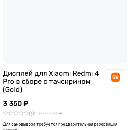
Дисплей для смартфонов Meizu
Считыватели, держатели SIM-карты, защелки батареи
Дисплей для смартфонов Samsung
Звонки, динамики и вибро
Дисплей для смартфонов ZTE
Шлейфы
Антенны
Проклейки дисплейного модуля
Дисплей для Xiaomi Redmi 4
Pro в сборе с тачскрином
(Gold)
3 350 ₽
Оставить отзыв
Для самовывоза требуется предварительная резервация