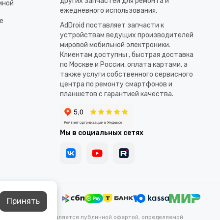
других запчастей для ремонта и
мной
ежедневного использования.​
е
AdDroid поставляет запчасти к
устройствам ведущих производителей
мировой мобильной электроники.
Клиентам доступны , быстрая доставка
по Москве и России, оплата картами, а
также услуги собственного сервисного
центра по ремонту смартфонов и
планшетов с гарантией качества.
Мы в социальных сетях
Принять
каких условиях не является публичной офертой, определяемой