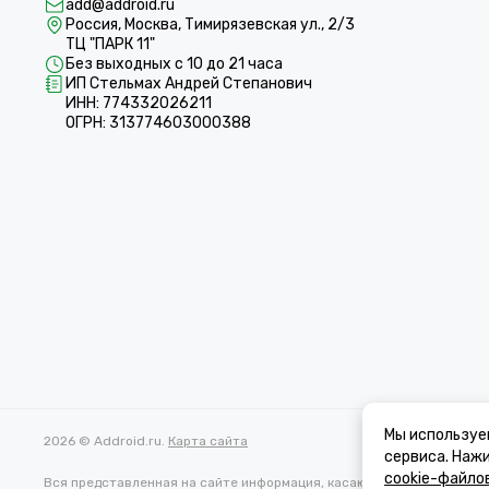
add@addroid.ru
Россия, Москва, Тимирязевская ул., 2/3
ТЦ "ПАРК 11"
Без выходных с 10 до 21 часа
ИП Стельмах Андрей Степанович
ИНН: 774332026211
ОГРН: 313774603000388
Мы используе
2026 © Addroid.ru.
Карта сайта
сервиса. Наж
cookie-файло
Вся представленная на сайте информация, касающаяся характеристи