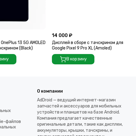
14 000 ₽
13
 OnePlus 13 5G AMOLED
Дисплей в сборе с тачскрином для
Ди
чскрином (Black)
Google Pixel 9 Pro XL (Amoled)
AM
(Bl
зину
В корзину
О компании
AdDroid — ведущий интернет-магазин
запчастей и аксессуаров для мобильных
льных
устройств и планшетов на базе Android.
Компания предлагает качественные
kie-файлов
оригинальные детали, такие как дисплеи,
ональных
аккумуляторы, крышки, тачскрины, и