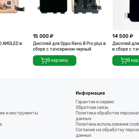
15 000 ₽
14 500 ₽
0 AMOLED в
Дисплей для Oppo Reno 8 Pro plus в
Дисплей для
сборе с тачскрином черный
в сборе с та
В корзину
В кор
Информация
Гарантия и сервис
Обратная связь
ие и инструменты
Политика обработки персона
данных
а
Политика использования coo
Согласие на обработку перс
данных