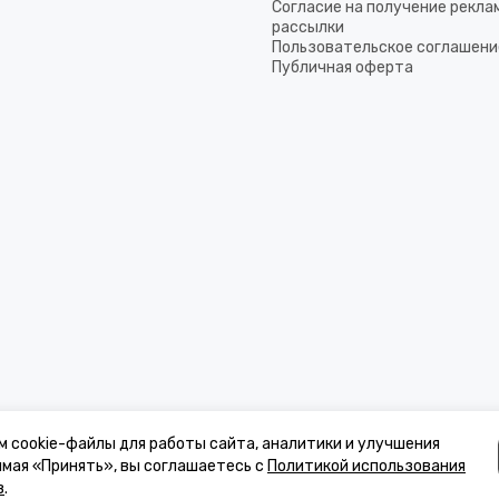
Согласие на получение рекла
рассылки
Пользовательское соглашени
Публичная оферта
м cookie-файлы для работы сайта, аналитики и улучшения
имая «Принять», вы соглашаетесь с
Политикой использования
в
.
к, стоимости товаров и услуг, носит информационный характер и ни при 