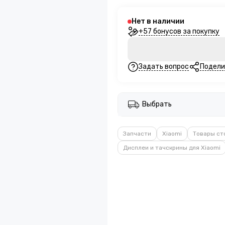
Нет в наличии
+57 бонусов за покупку
Задать вопрос
Подели
Выбрать
Запчасти
Xiaomi
Товары ст
Дисплеи и тачскрины для Xiaomi