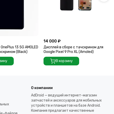
14 000 ₽
13
 OnePlus 13 5G AMOLED
Дисплей в сборе с тачскрином для
Ди
чскрином (Black)
Google Pixel 9 Pro XL (Amoled)
AM
(Bl
зину
В корзину
О компании
AdDroid — ведущий интернет-магазин
запчастей и аксессуаров для мобильных
льных
устройств и планшетов на базе Android.
Компания предлагает качественные
kie-файлов