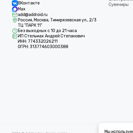
ВКонтакте
Сувениры
Max
add@addroid.ru
Россия, Москва, Тимирязевская ул., 2/3
ТЦ "ПАРК 11"
Без выходных с 10 до 21 часа
ИП Стельмах Андрей Степанович
ИНН: 774332026211
ОГРН: 313774603000388
Мы используе