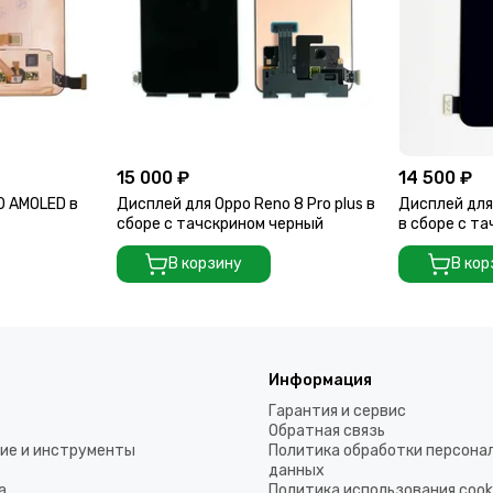
15 000 ₽
14 500 ₽
0 AMOLED в
Дисплей для Oppo Reno 8 Pro plus в
Дисплей для
сборе с тачскрином черный
в сборе с та
В корзину
В кор
Информация
Гарантия и сервис
Обратная связь
ие и инструменты
Политика обработки персона
данных
а
Политика использования coo