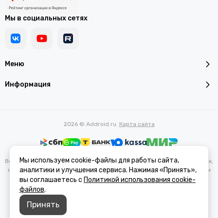
Мы в социальных сетях
Меню
Информация
2026 © Addroid.ru.
Карта сайта
Мы используем cookie-файлы для работы сайта,
Вся представленная на сайте информация, касающаяся характеристик,
аналитики и улучшения сервиса. Нажимая «Принять»,
стоимости товаров и услуг, носит информационный характер и ни при
каких условиях не является публичной офертой, определяемой
вы соглашаетесь с
Политикой использования cookie-
положениями Статьи 437(2) Гражданского кодекса РФ.
файлов
.
Принять