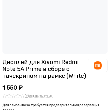
Дисплей для смартфонов Meizu
Считыватели, держатели SIM-карты, защелки батареи
Дисплей для смартфонов Samsung
Звонки, динамики и вибро
Дисплей для смартфонов ZTE
Шлейфы
Антенны
Проклейки дисплейного модуля
Дисплей для Xiaomi Redmi
Note 5A Prime в сборе с
тачскрином на рамке (White)
1 550 ₽
Оставить отзыв
Для самовывоза требуется предварительная резервация