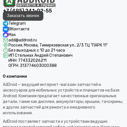
+7 (495) 241-02-55
Заказать звонок
Telegram
ВКонтакте
Max
add@addroid.ru
Россия, Москва, Тимирязевская ул., 2/3 ТЦ "ПАРК 11"
Без выходных с 10 до 21 часа
ИП Стельмах Андрей Степанович
ИНН: 774332026211
ОГРН: 313774603000388
О компании
AdDroid — ведущий интернет-магазин запчастей и
аксессуаров для мобильных устройств и планшетов на базе
Android. Компания предлагает качественные оригинальные
детали, такие как дисплеи, аккумуляторы, крышки, тачскрины,
и других запчастей для ремонта и ежедневного
использования.​
AdDroid поставляет запчасти к устройствам ведущих