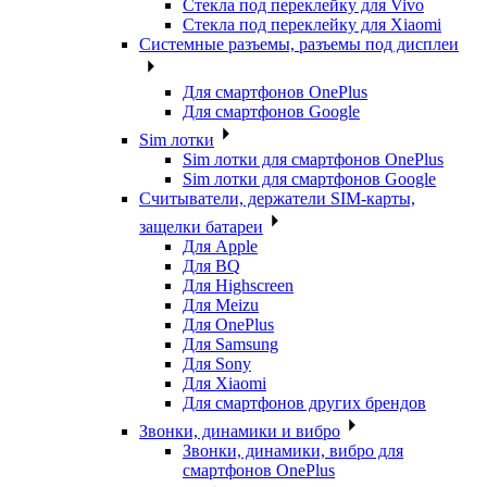
Стекла под переклейку для Vivo
Стекла под переклейку для Xiaomi
Системные разъемы, разъемы под дисплеи
Для смартфонов OnePlus
Для смартфонов Google
Sim лотки
Sim лотки для смартфонов OnePlus
Sim лотки для смартфонов Google
Считыватели, держатели SIM-карты,
защелки батареи
Для Apple
Для BQ
Для Highscreen
Для Meizu
Для OnePlus
Для Samsung
Для Sony
Для Xiaomi
Для смартфонов других брендов
Звонки, динамики и вибро
Звонки, динамики, вибро для
смартфонов OnePlus