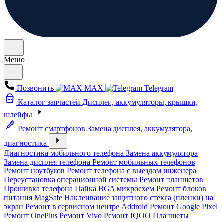
Меню
Позвонить
MAX
Telegram
Каталог запчастей
Дисплеи, аккумуляторы, крышки,
шлейфы
Ремонт смартфонов
Замена дисплея, аккумулятора,
диагностика
Диагностика мобильного телефона
Замена аккумулятора
Замена дисплея телефона
Ремонт мобильных телефонов
Ремонт ноутбуков
Ремонт телефона с выездом инженера
Переустановка операционной системы
Ремонт планшетов
Прошивка телефона
Пайка BGA микросхем
Ремонт блоков
питания MagSafe
Наклеивание защитного стекла (пленки) на
экран
Ремонт в сервисном центре Addroid
Ремонт Google Pixel
Ремонт OnePlus
Ремонт Vivo
Ремонт IQOO
Планшеты