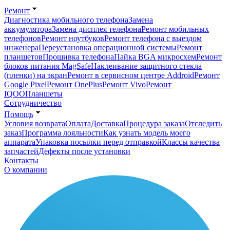
Ремонт
Диагностика мобильного телефона
Замена
аккумулятора
Замена дисплея телефона
Ремонт мобильных
телефонов
Ремонт ноутбуков
Ремонт телефона с выездом
инженера
Переустановка операционной системы
Ремонт
планшетов
Прошивка телефона
Пайка BGA микросхем
Ремонт
блоков питания MagSafe
Наклеивание защитного стекла
(пленки) на экран
Ремонт в сервисном центре Addroid
Ремонт
Google Pixel
Ремонт OnePlus
Ремонт Vivo
Ремонт
IQOO
Планшеты
Сотрудничество
Помощь
Условия возврата
Оплата
Доставка
Процедура заказа
Отследить
заказ
Программа лояльности
Как узнать модель моего
аппарата
Упаковка посылки перед отправкой
Классы качества
запчастей
Дефекты после установки
Контакты
О компании