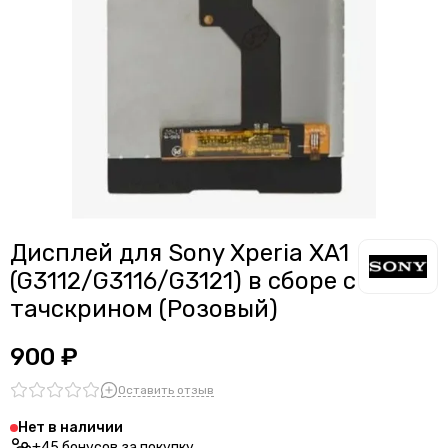
Дисплей для смартфонов Meizu
Считыватели, держатели SIM-карты, защелки батареи
Дисплей для смартфонов Samsung
Звонки, динамики и вибро
Дисплей для смартфонов ZTE
Шлейфы
Антенны
Проклейки дисплейного модуля
Дисплей для Sony Xperia XA1
(G3112/G3116/G3121) в сборе с
тачскрином (Розовый)
900 ₽
Оставить отзыв
Нет в наличии
+45 бонусов за покупку