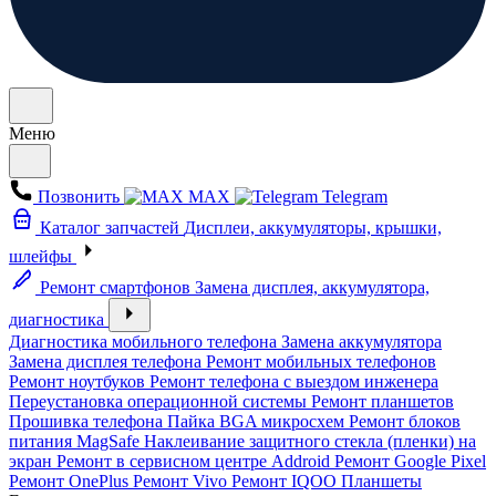
Меню
Позвонить
MAX
Telegram
Каталог запчастей
Дисплеи, аккумуляторы, крышки,
шлейфы
Ремонт смартфонов
Замена дисплея, аккумулятора,
диагностика
Диагностика мобильного телефона
Замена аккумулятора
Замена дисплея телефона
Ремонт мобильных телефонов
Ремонт ноутбуков
Ремонт телефона с выездом инженера
Переустановка операционной системы
Ремонт планшетов
Прошивка телефона
Пайка BGA микросхем
Ремонт блоков
питания MagSafe
Наклеивание защитного стекла (пленки) на
экран
Ремонт в сервисном центре Addroid
Ремонт Google Pixel
Ремонт OnePlus
Ремонт Vivo
Ремонт IQOO
Планшеты