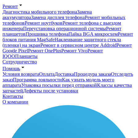
Ремонт
Диагностика мобильного телефона
Замена
аккумулятора
Замена дисплея телефона
Ремонт мобильных
телефонов
Ремонт ноутбуков
Ремонт телефона с выездом
инженера
Переустановка операционной системы
Ремонт
планшетов
Прошивка телефона
Пайка BGA микросхем
Ремонт
блоков питания MagSafe
Наклеивание защитного стекла
(пленки) на экран
Ремонт в сервисном центре Addroid
Ремонт
Google Pixel
Ремонт OnePlus
Ремонт Vivo
Ремонт
IQOO
Планшеты
Сотрудничество
Помощь
Условия возврата
Оплата
Доставка
Процедура заказа
Отследить
заказ
Программа лояльности
Как узнать модель моего
аппарата
Упаковка посылки перед отправкой
Классы качества
запчастей
Дефекты после установки
Контакты
О компании