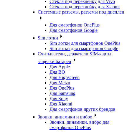
Стекла под переклейку для Vivo
Стекла под переклейку для Xiaomi
Системные разъемы, разъемы под дисплеи
Для смартфонов OnePlus
Для смартфонов Google
Sim лотки
Sim лотки для смартфонов OnePlus
Sim лотки для смартфонов Google
Считыватели, держатели SIM-карты,
защелки батареи
Для Apple
Для BQ
Для Highscreen
Для Meizu
Для OnePlus
Для Samsung
Для Sony
Для Xiaomi
Для смартфонов других брендов
Звонки, динамики и вибро
Звонки, динамики, вибро для
смартфонов OnePlus