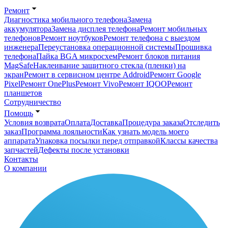
Ремонт
Диагностика мобильного телефона
Замена
аккумулятора
Замена дисплея телефона
Ремонт мобильных
телефонов
Ремонт ноутбуков
Ремонт телефона с выездом
инженера
Переустановка операционной системы
Прошивка
телефона
Пайка BGA микросхем
Ремонт блоков питания
MagSafe
Наклеивание защитного стекла (пленки) на
экран
Ремонт в сервисном центре Addroid
Ремонт Google
Pixel
Ремонт OnePlus
Ремонт Vivo
Ремонт IQOO
Ремонт
планшетов
Сотрудничество
Помощь
Условия возврата
Оплата
Доставка
Процедура заказа
Отследить
заказ
Программа лояльности
Как узнать модель моего
аппарата
Упаковка посылки перед отправкой
Классы качества
запчастей
Дефекты после установки
Контакты
О компании