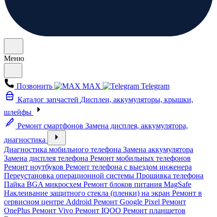
Меню
Позвонить
MAX
Telegram
Каталог запчастей
Дисплеи, аккумуляторы, крышки,
шлейфы
Ремонт смартфонов
Замена дисплея, аккумулятора,
диагностика
Диагностика мобильного телефона
Замена аккумулятора
Замена дисплея телефона
Ремонт мобильных телефонов
Ремонт ноутбуков
Ремонт телефона с выездом инженера
Переустановка операционной системы
Прошивка телефона
Пайка BGA микросхем
Ремонт блоков питания MagSafe
Наклеивание защитного стекла (пленки) на экран
Ремонт в
сервисном центре Addroid
Ремонт Google Pixel
Ремонт
OnePlus
Ремонт Vivo
Ремонт IQOO
Ремонт планшетов