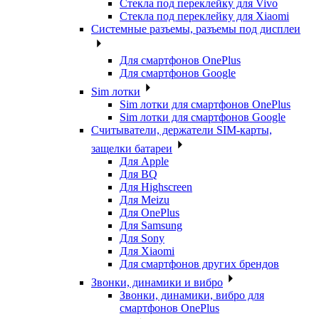
Стекла под переклейку для Vivo
Стекла под переклейку для Xiaomi
Системные разъемы, разъемы под дисплеи
Для смартфонов OnePlus
Для смартфонов Google
Sim лотки
Sim лотки для смартфонов OnePlus
Sim лотки для смартфонов Google
Считыватели, держатели SIM-карты,
защелки батареи
Для Apple
Для BQ
Для Highscreen
Для Meizu
Для OnePlus
Для Samsung
Для Sony
Для Xiaomi
Для смартфонов других брендов
Звонки, динамики и вибро
Звонки, динамики, вибро для
смартфонов OnePlus