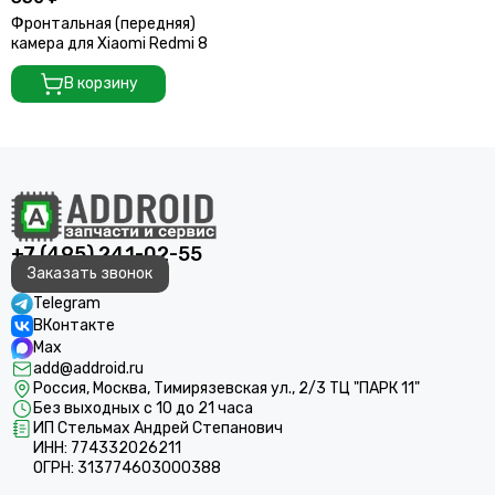
Фронтальная (передняя)
камера для Xiaomi Redmi 8
В корзину
+7 (495) 241-02-55
Заказать звонок
Telegram
ВКонтакте
Max
add@addroid.ru
Россия, Москва, Тимирязевская ул., 2/3 ТЦ "ПАРК 11"
Без выходных с 10 до 21 часа
ИП Стельмах Андрей Степанович
ИНН: 774332026211
ОГРН: 313774603000388