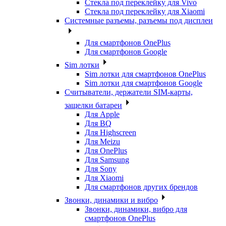
Стекла под переклейку для Vivo
Стекла под переклейку для Xiaomi
Системные разъемы, разъемы под дисплеи
Для смартфонов OnePlus
Для смартфонов Google
Sim лотки
Sim лотки для смартфонов OnePlus
Sim лотки для смартфонов Google
Считыватели, держатели SIM-карты,
защелки батареи
Для Apple
Для BQ
Для Highscreen
Для Meizu
Для OnePlus
Для Samsung
Для Sony
Для Xiaomi
Для смартфонов других брендов
Звонки, динамики и вибро
Звонки, динамики, вибро для
смартфонов OnePlus