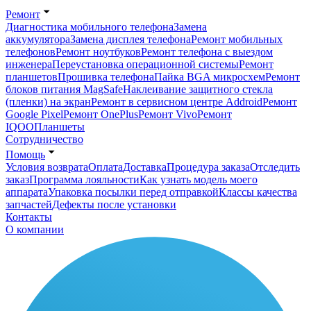
Ремонт
Диагностика мобильного телефона
Замена
аккумулятора
Замена дисплея телефона
Ремонт мобильных
телефонов
Ремонт ноутбуков
Ремонт телефона с выездом
инженера
Переустановка операционной системы
Ремонт
планшетов
Прошивка телефона
Пайка BGA микросхем
Ремонт
блоков питания MagSafe
Наклеивание защитного стекла
(пленки) на экран
Ремонт в сервисном центре Addroid
Ремонт
Google Pixel
Ремонт OnePlus
Ремонт Vivo
Ремонт
IQOO
Планшеты
Сотрудничество
Помощь
Условия возврата
Оплата
Доставка
Процедура заказа
Отследить
заказ
Программа лояльности
Как узнать модель моего
аппарата
Упаковка посылки перед отправкой
Классы качества
запчастей
Дефекты после установки
Контакты
О компании