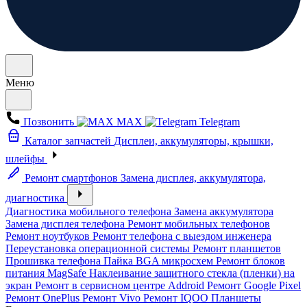
Меню
Позвонить
MAX
Telegram
Каталог запчастей
Дисплеи, аккумуляторы, крышки,
шлейфы
Ремонт смартфонов
Замена дисплея, аккумулятора,
диагностика
Диагностика мобильного телефона
Замена аккумулятора
Замена дисплея телефона
Ремонт мобильных телефонов
Ремонт ноутбуков
Ремонт телефона с выездом инженера
Переустановка операционной системы
Ремонт планшетов
Прошивка телефона
Пайка BGA микросхем
Ремонт блоков
питания MagSafe
Наклеивание защитного стекла (пленки) на
экран
Ремонт в сервисном центре Addroid
Ремонт Google Pixel
Ремонт OnePlus
Ремонт Vivo
Ремонт IQOO
Планшеты