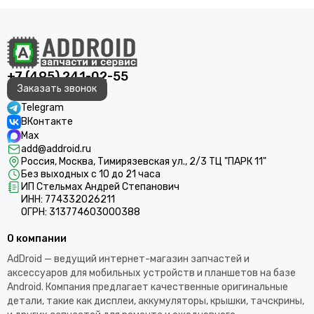
+7 (495) 241-02-55
Заказать звонок
Telegram
ВКонтакте
Max
add@addroid.ru
Россия, Москва, Тимирязевская ул., 2/3 ТЦ "ПАРК 11"
Без выходных с 10 до 21 часа
ИП Стельмах Андрей Степанович
ИНН: 774332026211
ОГРН: 313774603000388
О компании
AdDroid — ведущий интернет-магазин запчастей и
аксессуаров для мобильных устройств и планшетов на базе
Android. Компания предлагает качественные оригинальные
детали, такие как дисплеи, аккумуляторы, крышки, тачскрины,