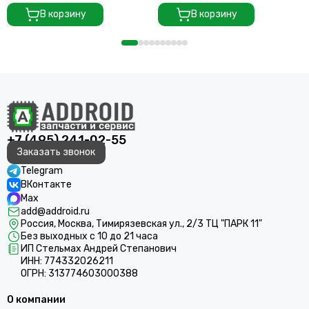
В корзину
В корзину
+7 (495) 241-02-55
Заказать звонок
Telegram
ВКонтакте
Max
add@addroid.ru
Россия, Москва, Тимирязевская ул., 2/3 ТЦ "ПАРК 11"
Без выходных с 10 до 21 часа
ИП Стельмах Андрей Степанович
ИНН: 774332026211
ОГРН: 313774603000388
О компании