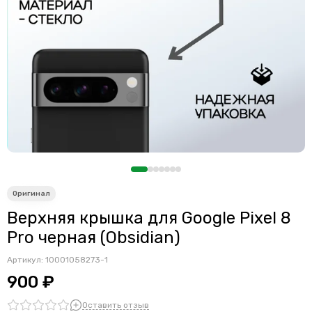
Считыватели, держатели SIM-карты, защелки батареи
Звонки, динамики и вибро
Шлейфы
Антенны
Проклейки дисплейного модуля
Верхняя крышка для Google Pixel 8
Pro черная (Obsidian)
Артикул:
10001058273-1
900 ₽
Оставить отзыв