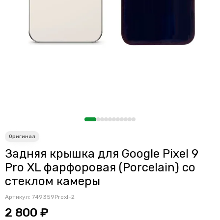
Считыватели, держатели SIM-карты, защелки батареи
Звонки, динамики и вибро
Шлейфы
Антенны
Проклейки дисплейного модуля
Задняя крышка для Google Pixel 9
Pro XL фарфоровая (Porcelain) со
стеклом камеры
Артикул:
749359Proxl-2
2 800 ₽