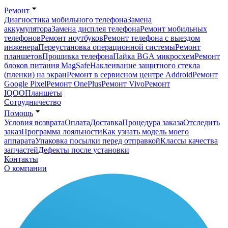
Ремонт
Диагностика мобильного телефона
Замена
аккумулятора
Замена дисплея телефона
Ремонт мобильных
телефонов
Ремонт ноутбуков
Ремонт телефона с выездом
инженера
Переустановка операционной системы
Ремонт
планшетов
Прошивка телефона
Пайка BGA микросхем
Ремонт
блоков питания MagSafe
Наклеивание защитного стекла
(пленки) на экран
Ремонт в сервисном центре Addroid
Ремонт
Google Pixel
Ремонт OnePlus
Ремонт Vivo
Ремонт
IQOO
Планшеты
Сотрудничество
Помощь
Условия возврата
Оплата
Доставка
Процедура заказа
Отследить
заказ
Программа лояльности
Как узнать модель моего
аппарата
Упаковка посылки перед отправкой
Классы качества
запчастей
Дефекты после установки
Контакты
О компании