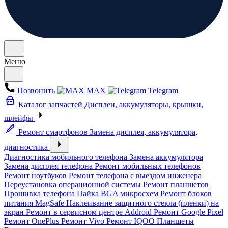
Меню
Позвонить
MAX
Telegram
Каталог запчастей
Дисплеи, аккумуляторы, крышки,
шлейфы
Ремонт смартфонов
Замена дисплея, аккумулятора,
диагностика
Диагностика мобильного телефона
Замена аккумулятора
Замена дисплея телефона
Ремонт мобильных телефонов
Ремонт ноутбуков
Ремонт телефона с выездом инженера
Переустановка операционной системы
Ремонт планшетов
Прошивка телефона
Пайка BGA микросхем
Ремонт блоков
питания MagSafe
Наклеивание защитного стекла (пленки) на
экран
Ремонт в сервисном центре Addroid
Ремонт Google Pixel
Ремонт OnePlus
Ремонт Vivo
Ремонт IQOO
Планшеты