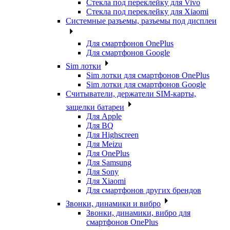
Стекла под переклейку для Vivo
Стекла под переклейку для Xiaomi
Системные разъемы, разъемы под дисплеи
Для смартфонов OnePlus
Для смартфонов Google
Sim лотки
Sim лотки для смартфонов OnePlus
Sim лотки для смартфонов Google
Считыватели, держатели SIM-карты,
защелки батареи
Для Apple
Для BQ
Для Highscreen
Для Meizu
Для OnePlus
Для Samsung
Для Sony
Для Xiaomi
Для смартфонов других брендов
Звонки, динамики и вибро
Звонки, динамики, вибро для
смартфонов OnePlus