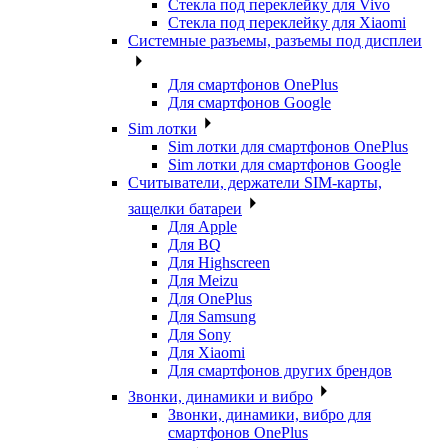
Стекла под переклейку для Vivo
Стекла под переклейку для Xiaomi
Системные разъемы, разъемы под дисплеи
Для смартфонов OnePlus
Для смартфонов Google
Sim лотки
Sim лотки для смартфонов OnePlus
Sim лотки для смартфонов Google
Считыватели, держатели SIM-карты,
защелки батареи
Для Apple
Для BQ
Для Highscreen
Для Meizu
Для OnePlus
Для Samsung
Для Sony
Для Xiaomi
Для смартфонов других брендов
Звонки, динамики и вибро
Звонки, динамики, вибро для
смартфонов OnePlus