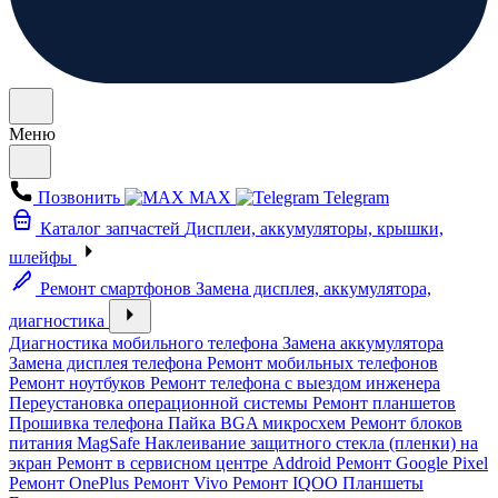
Меню
Позвонить
MAX
Telegram
Каталог запчастей
Дисплеи, аккумуляторы, крышки,
шлейфы
Ремонт смартфонов
Замена дисплея, аккумулятора,
диагностика
Диагностика мобильного телефона
Замена аккумулятора
Замена дисплея телефона
Ремонт мобильных телефонов
Ремонт ноутбуков
Ремонт телефона с выездом инженера
Переустановка операционной системы
Ремонт планшетов
Прошивка телефона
Пайка BGA микросхем
Ремонт блоков
питания MagSafe
Наклеивание защитного стекла (пленки) на
экран
Ремонт в сервисном центре Addroid
Ремонт Google Pixel
Ремонт OnePlus
Ремонт Vivo
Ремонт IQOO
Планшеты