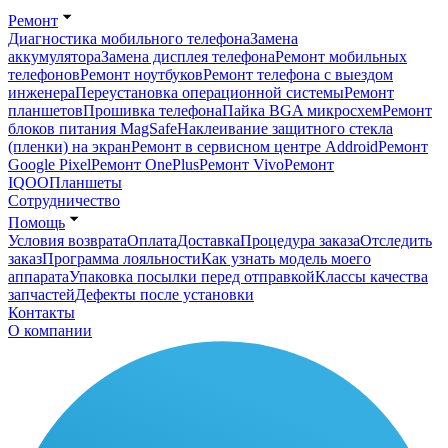
Ремонт
Диагностика мобильного телефона
Замена
аккумулятора
Замена дисплея телефона
Ремонт мобильных
телефонов
Ремонт ноутбуков
Ремонт телефона с выездом
инженера
Переустановка операционной системы
Ремонт
планшетов
Прошивка телефона
Пайка BGA микросхем
Ремонт
блоков питания MagSafe
Наклеивание защитного стекла
(пленки) на экран
Ремонт в сервисном центре Addroid
Ремонт
Google Pixel
Ремонт OnePlus
Ремонт Vivo
Ремонт
IQOO
Планшеты
Сотрудничество
Помощь
Условия возврата
Оплата
Доставка
Процедура заказа
Отследить
заказ
Программа лояльности
Как узнать модель моего
аппарата
Упаковка посылки перед отправкой
Классы качества
запчастей
Дефекты после установки
Контакты
О компании