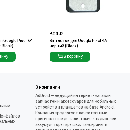
300 ₽
70
я Google Pixel 3A
Sim лоток для Google Pixel 4A
Si
 Black)
черный (Black)
Че
зину
В корзину
О компании
AdDroid — ведущий интернет-магазин
запчастей и аксессуаров для мобильных
льных
устройств и планшетов на базе Android.
Компания предлагает качественные
kie-файлов
оригинальные детали, такие как дисплеи,
ональных
аккумуляторы, крышки, тачскрины, и