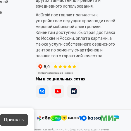
других запчастей для ремонта и
мной
ежедневного использования.​
е
AdDroid поставляет запчасти к
устройствам ведущих производителей
мировой мобильной электроники.
Клиентам доступны , быстрая доставка
по Москве и России, оплата картами, а
также услуги собственного сервисного
центра по ремонту смартфонов и
планшетов с гарантией качества.
Мы в социальных сетях
Принять
каких условиях не является публичной офертой, определяемой