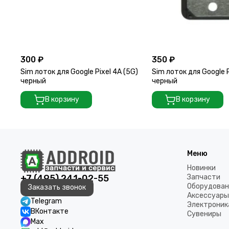
300 ₽
350 ₽
Sim лоток для Google Pixel 4A (5G)
Sim лоток для Google P
черный
черный
В корзину
В корзину
Меню
Новинки
+7 (495) 241-02-55
Запчасти
Оборудован
Заказать звонок
Аксессуары
Telegram
Электроник
ВКонтакте
Сувениры
Max