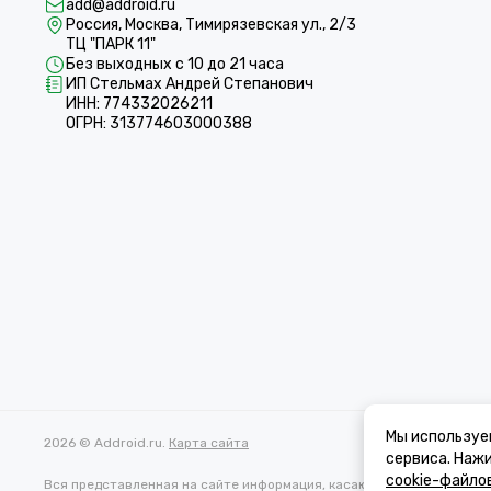
add@addroid.ru
Россия, Москва, Тимирязевская ул., 2/3
ТЦ "ПАРК 11"
Без выходных с 10 до 21 часа
ИП Стельмах Андрей Степанович
ИНН: 774332026211
ОГРН: 313774603000388
Мы используе
2026 © Addroid.ru.
Карта сайта
сервиса. Наж
cookie-файло
Вся представленная на сайте информация, касающаяся характеристи