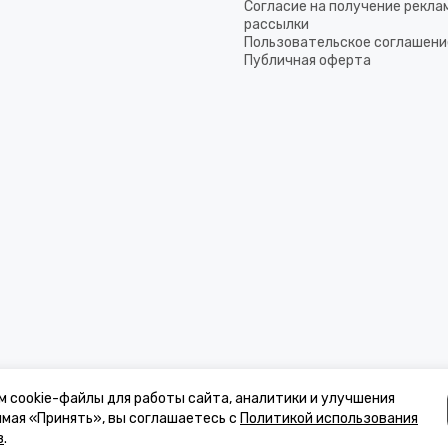
Согласие на получение рекла
рассылки
Пользовательское соглашени
Публичная оферта
м cookie-файлы для работы сайта, аналитики и улучшения
имая «Принять», вы соглашаетесь с
Политикой использования
в
.
к, стоимости товаров и услуг, носит информационный характер и ни при 