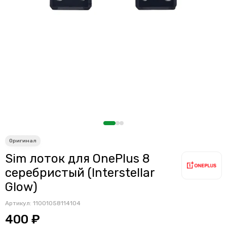
Считыватели, держатели SIM-карты, защелки батареи
Звонки, динамики и вибро
Шлейфы
Антенны
Проклейки дисплейного модуля
Sim лоток для OnePlus 8
серебристый (Interstellar
Glow)
Артикул:
11001058114104
400 ₽