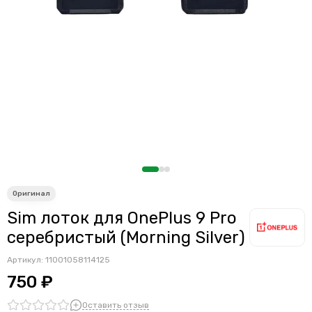
Считыватели, держатели SIM-карты, защелки батареи
Звонки, динамики и вибро
Шлейфы
Антенны
Проклейки дисплейного модуля
Sim лоток для OnePlus 9 Pro
серебристый (Morning Silver)
Артикул:
11001058114125
750 ₽
Оставить отзыв