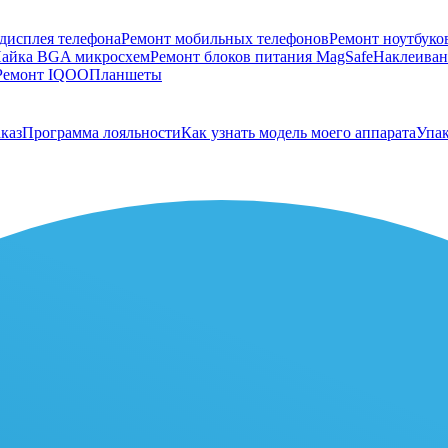
дисплея телефона
Ремонт мобильных телефонов
Ремонт ноутбуко
айка BGA микросхем
Ремонт блоков питания MagSafe
Наклеивани
Ремонт IQOO
Планшеты
каз
Программа лояльности
Как узнать модель моего аппарата
Упак