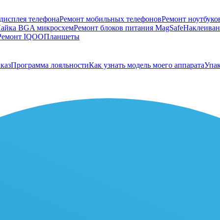
дисплея телефона
Ремонт мобильных телефонов
Ремонт ноутбуко
айка BGA микросхем
Ремонт блоков питания MagSafe
Наклеивани
Ремонт IQOO
Планшеты
каз
Программа лояльности
Как узнать модель моего аппарата
Упак