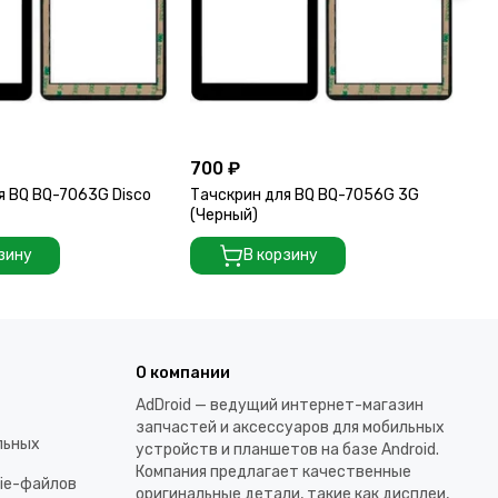
700 ₽
70
я BQ BQ-7063G Disco
Тачскрин для BQ BQ-7056G 3G
Та
(Черный)
(Ч
зину
В корзину
О компании
AdDroid — ведущий интернет-магазин
запчастей и аксессуаров для мобильных
льных
устройств и планшетов на базе Android.
Компания предлагает качественные
kie-файлов
оригинальные детали, такие как дисплеи,