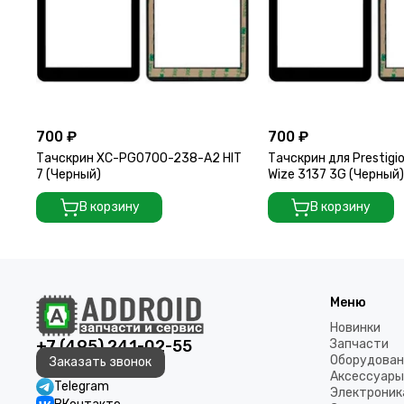
700 ₽
700 ₽
Тачскрин XC-PG0700-238-A2 HIT
Тачскрин для Prestigio
7 (Черный)
Wize 3137 3G (Черный)
В корзину
В корзину
Меню
Новинки
+7 (495) 241-02-55
Запчасти
Оборудован
Заказать звонок
Аксессуары
Telegram
Электроник