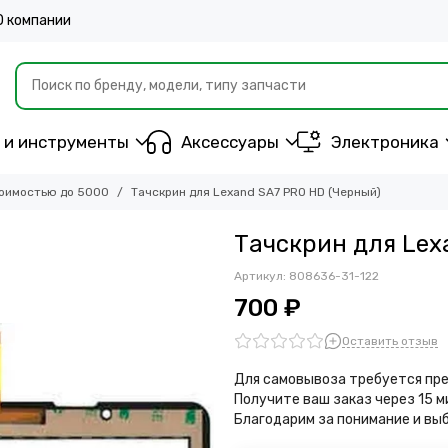
О компании
 и инструменты
Аксессуары
Электроника
оимостью до 5000
Тачскрин для Lexand SA7 PRO HD (Черный)
Тачскрин для Lex
Артикул:
808636-31-122
700 ₽
Оставить отзыв
Для самовывоза требуется пре
Получите ваш заказ через 15 
Благодарим за понимание и вы