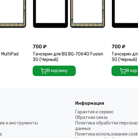
700 ₽
700 ₽
 MultiPad
Тачскрин для BQ BQ-7064G Fusion
Тачскрин дл
3G (Черный)
3G (Черный)
В корзину
В кор
Информация
Гарантия и сервис
Обратная связь
ие и инструменты
Политика обработки персона
данных
а
Политика использования coo