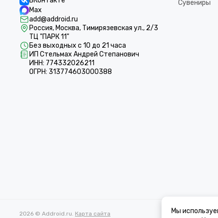
ВКонтакте
Сувениры
Max
add@addroid.ru
Россия, Москва, Тимирязевская ул., 2/3
ТЦ "ПАРК 11"
Без выходных с 10 до 21 часа
ИП Стельмах Андрей Степанович
ИНН: 774332026211
ОГРН: 313774603000388
Мы используе
2026 © Addroid.ru.
Карта сайта