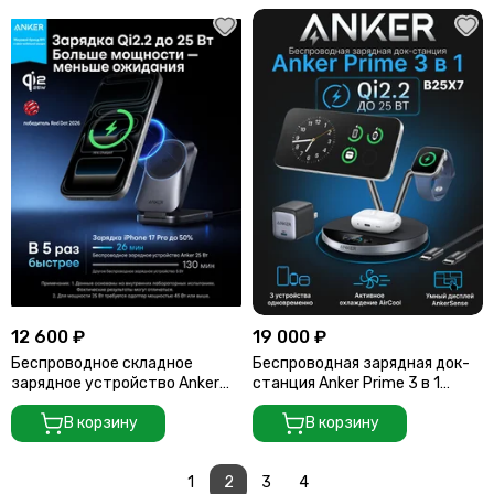
12 600 ₽
19 000 ₽
Беспроводное складное
Беспроводная зарядная док-
зарядное устройство Anker
станция Anker Prime 3 в 1
Prime 3 в 1 MagGo, AirCool
MagGo, AirCool (B25X7) черный
(B25N1) серый (Phantom Grey)
В корзину
(Black Stone)
В корзину
1
2
3
4