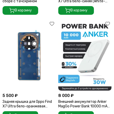
сборе с тачскрином
X7 Ultra бело-синяя (White-
Blue) со стеклом камеры
В корзину
В корзину
5 500 ₽
8 000 ₽
Задняя крышка для Oppo Find
Внешний аккумулятор Anker
X7 Ultra бело-оранжевая
MagGo Power Bank 10000 mAh
(White-Orange) со стеклом
A1664 белый УЦЕНКА