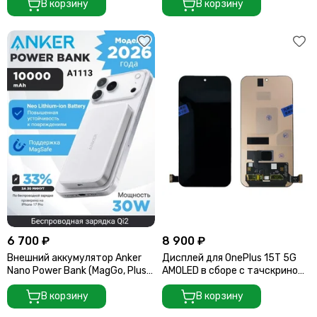
камеры
В корзину
В корзину
6 700 ₽
8 900 ₽
Внешний аккумулятор Anker
Дисплей для OnePlus 15T 5G
Nano Power Bank (MagGo, Plus)
AMOLED в сборе с тачскрином
10000 mAh A1113 White (Белый)
(Black)
В корзину
В корзину