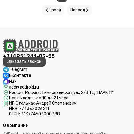
Назад
Вперед
+7 (495) 241-02-55
Заказать звонок
Telegram
ВКонтакте
Max
add@addroid.ru
Россия, Москва, Тимирязевская ул., 2/3 ТЦ "ПАРК 11"
Без выходных с 10 до 21 часа
ИП Стельмах Андрей Степанович
ИНН: 774332026211
ОГРН: 313774603000388
О компании