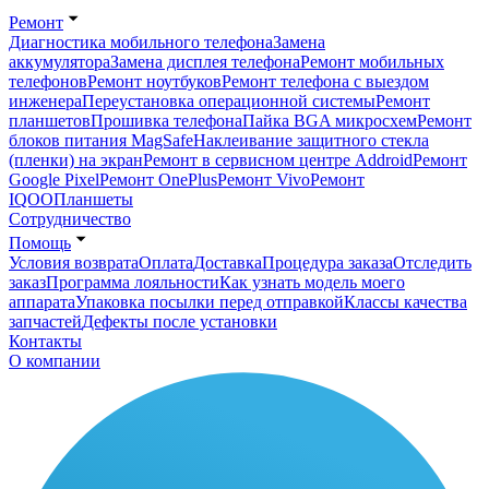
Ремонт
Диагностика мобильного телефона
Замена
аккумулятора
Замена дисплея телефона
Ремонт мобильных
телефонов
Ремонт ноутбуков
Ремонт телефона с выездом
инженера
Переустановка операционной системы
Ремонт
планшетов
Прошивка телефона
Пайка BGA микросхем
Ремонт
блоков питания MagSafe
Наклеивание защитного стекла
(пленки) на экран
Ремонт в сервисном центре Addroid
Ремонт
Google Pixel
Ремонт OnePlus
Ремонт Vivo
Ремонт
IQOO
Планшеты
Сотрудничество
Помощь
Условия возврата
Оплата
Доставка
Процедура заказа
Отследить
заказ
Программа лояльности
Как узнать модель моего
аппарата
Упаковка посылки перед отправкой
Классы качества
запчастей
Дефекты после установки
Контакты
О компании