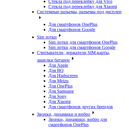
Стекла под переклейку для Vivo
Стекла под переклейку для Xiaomi
Системные разъемы, разъемы под дисплеи
Для смартфонов OnePlus
Для смартфонов Google
Sim лотки
Sim лотки для смартфонов OnePlus
Sim лотки для смартфонов Google
Считыватели, держатели SIM-карты,
защелки батареи
Для Apple
Для BQ
Для Highscreen
Для Meizu
Для OnePlus
Для Samsung
Для Sony
Для Xiaomi
Для смартфонов других брендов
Звонки, динамики и вибро
Звонки, динамики, вибро для
смартфонов OnePlus