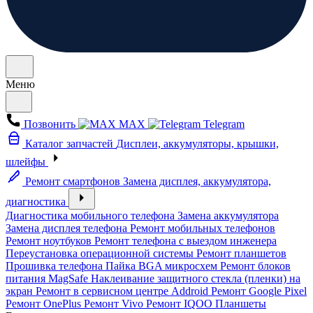
Меню
Позвонить
MAX
Telegram
Каталог запчастей
Дисплеи, аккумуляторы, крышки,
шлейфы
Ремонт смартфонов
Замена дисплея, аккумулятора,
диагностика
Диагностика мобильного телефона
Замена аккумулятора
Замена дисплея телефона
Ремонт мобильных телефонов
Ремонт ноутбуков
Ремонт телефона с выездом инженера
Переустановка операционной системы
Ремонт планшетов
Прошивка телефона
Пайка BGA микросхем
Ремонт блоков
питания MagSafe
Наклеивание защитного стекла (пленки) на
экран
Ремонт в сервисном центре Addroid
Ремонт Google Pixel
Ремонт OnePlus
Ремонт Vivo
Ремонт IQOO
Планшеты