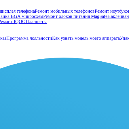
дисплея телефона
Ремонт мобильных телефонов
Ремонт ноутбуко
айка BGA микросхем
Ремонт блоков питания MagSafe
Наклеивани
Ремонт IQOO
Планшеты
каз
Программа лояльности
Как узнать модель моего аппарата
Упак