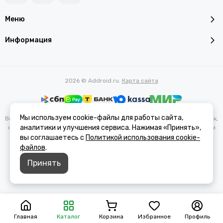
Меню
Информация
2026 © Addroid.ru.
Карта сайта
Мы используем cookie-файлы для работы сайта,
Вся представленная на сайте информация, касающаяся характеристик,
аналитики и улучшения сервиса. Нажимая «Принять»,
стоимости товаров и услуг, носит информационный характер и ни при
каких условиях не является публичной офертой, определяемой
вы соглашаетесь с
Политикой использования cookie-
положениями Статьи 437(2) Гражданского кодекса РФ.
файлов
.
Принять
Главная
Каталог
Корзина
Избранное
Профиль